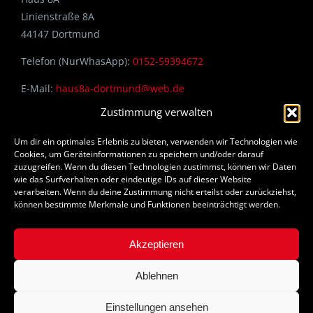
Linienstraße 8A
44147 Dortmund
Telefon (NurWhasApp):
0152-59394672
E-Mail:
haus8a-dortmund@web.de
Zustimmung verwalten
Um dir ein optimales Erlebnis zu bieten, verwenden wir Technologien wie
RECHTLICHES
Cookies, um Geräteinformationen zu speichern und/oder darauf
zuzugreifen. Wenn du diesen Technologien zustimmst, können wir Daten
wie das Surfverhalten oder eindeutige IDs auf dieser Website
Impressum
verarbeiten. Wenn du deine Zustimmung nicht erteilst oder zurückziehst,
können bestimmte Merkmale und Funktionen beeinträchtigt werden.
Datenschutzerklärung
Akzeptieren
Ablehnen
Einstellungen ansehen