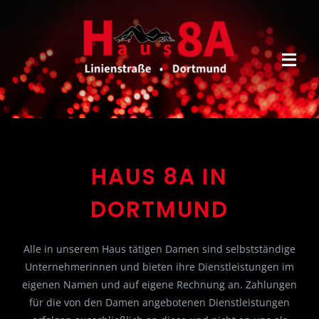
Zum
Inhalt
springen
Tog
Navi
Home
Ambiente
HAUS 8A IN
For Girls
DORTMUND
News
Alle in unserem Haus tätigen Damen sind selbstständige
Kontakt
Unternehmerinnen und bieten ihre Dienstleistungen im
eigenen Namen und auf eigene Rechnung an. Zahlungen
Zimmer
für die von den Damen angebotenen Dienstleistungen